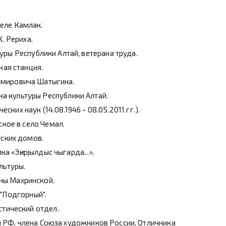
селе Камлак.
. Рериха.
ры Республики Алтай, ветерана труда.
кая станция.
димировича Шатыгина.
а культуры Республики Алтай.
их наук (14.08.1946 - 08.05.2011 гг.).
ское в село Чемал.
тских домов.
а «Эҥирjылдыс чыгарда...».
льтуры.
ны Махринской.
"Подгорный".
стический отдел.
ы РФ, члена Союза художников России, Отличника