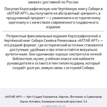
заказа с доставкой по России.
Покупая Хорографическую или Чертёжную книгу Сибири в
«АЛТАЙ АРТ», вы получаете не абстрактный «репринт», а
продуманный предмет — с уважением к историческому
оригиналу и с качеством современного подарочного
издания.
Репринтные факсимильные издания Хорографической и
Чертёжной книг Сибири Семёна Ремезова в «АЛТАЙ АРТ» —
это редкий формат, где исторический источник становится
доступным, удобным и при этом остаётся визуально
аутентичным. Они одинаково хорошо смотрятся в личной
библиотеке, музее, учебном классе или кабинете
руководителя и остаются тем типом подарка, который
создаёт долгую, живую связь с историей Сибири.
«АЛТАЙ АРТ» — Арт-Студия Портретов, Картин, Фотокниг и Сувениров.
Горно-Алтайск, Коммунистический проспект, 53
+7 (901) 612-21-21