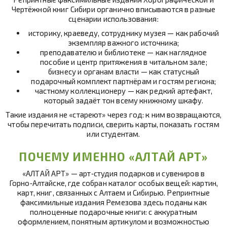
Чертёжной книг Сибири органично вписываются в разные
сценарии использования:
историку, краеведу, сотруднику музея — как рабочий
экземпляр важного источника;
преподавателю и библиотеке — как наглядное
пособие и центр притяжения в читальном зале;
бизнесу и органам власти — как статусный
подарочный комплект партнёрам и гостям региона;
частному коллекционеру — как редкий артефакт,
который задаёт тон всему книжному шкафу.
Такие издания не «стареют» через год: к ним возвращаются,
чтобы перечитать подписи, сверить карты, показать гостям
или студентам.
ПОЧЕМУ ИМЕННО «АЛТАЙ АРТ»
«АЛТАЙ АРТ» — арт‑студия подарков и сувениров в
Горно‑Алтайске, где собран каталог особых вещей: картин,
карт, книг, связанных с Алтаем и Сибирью. Репринтные
факсимильные издания Ремезова здесь поданы как
полноценные подарочные книги: с аккуратным
оформлением, понятным артикулом и возможностью