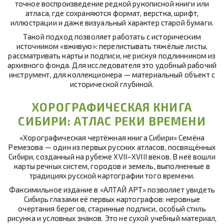
точное воспроизведение редкой рукописной книги или
атласа, где сохраняются формат, верстка, шрифт,
иллюстрации и даже визуальный характер старой бумаги.
Такой подход позволяет работать с историческим
источником «вживую»: перелистывать тяжёлые листы,
рассматривать карты и подписи, не рискуя подлинником из
архивного фонда. Для исследователя это удобный рабочий
инструмент, для коллекционера — материальный объект с
исторической глубиной.
ХОРОГРАФИЧЕСКАЯ КНИГА
СИБИРИ: АТЛАС РЕКИ ВРЕМЕНИ
«Хорографическая чертёжная книга Сибири» Семёна
Ремезова — один из первых русских атласов, посвящённых
Сибири, созданный на рубеже XVII–XVIII веков. В неё вошли
карты речных систем, городов и земель, выполненные в
традициях русской картографии того времени.
Факсимильное издание в «АЛТАЙ АРТ» позволяет увидеть
Сибирь глазами её первых картографов: неровные
очертания берегов, старинные подписи, особый стиль
рисунка и условных знаков. Это не сухой учебный материал,