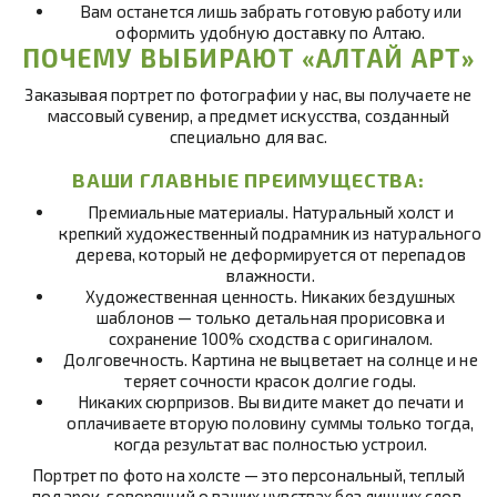
Вам останется лишь забрать готовую работу или
оформить удобную доставку по Алтаю.
ПОЧЕМУ ВЫБИРАЮТ «АЛТАЙ АРТ»
Заказывая портрет по фотографии у нас, вы получаете не
массовый сувенир, а предмет искусства, созданный
специально для вас.
ВАШИ ГЛАВНЫЕ ПРЕИМУЩЕСТВА:
Премиальные материалы
. Натуральный холст и
крепкий художественный подрамник из натурального
дерева, который не деформируется от перепадов
влажности.
Художественная ценность
. Никаких бездушных
шаблонов — только детальная прорисовка и
сохранение 100% сходства с оригиналом.
Долговечность
. Картина не выцветает на солнце и не
теряет сочности красок долгие годы.
Никаких сюрпризов
. Вы видите макет до печати и
оплачиваете вторую половину суммы только тогда,
когда результат вас полностью устроил.
Портрет по фото на холсте — это персональный, теплый
подарок, говорящий о ваших чувствах без лишних слов.