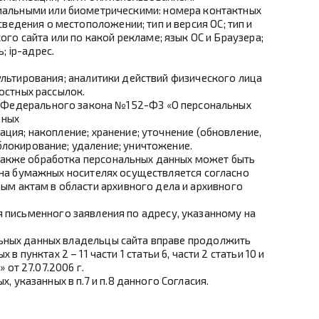
иальными или биометрическими: номера контактных
едения о местоположении; тип и версия ОС; тип и
ого сайта или по какой рекламе; язык ОС и Браузера;
; ip-адрес.
льтирования; аналитики действий физического лица
остных рассылок.
.6 Федерального закона №152-ФЗ «О персональных
нных
ция; накопление; хранение; уточнение (обновление,
 блокирование; удаление; уничтожение.
Также обработка персональных данных может быть
 на бумажных носителях осуществляется согласно
м актам в области архивного дела и архивного
 письменного заявления по адресу, указанному на
льных данных владельцы сайта вправе продолжить
пунктах 2 – 11 части 1 статьи 6, части 2 статьи 10 и
от 27.07.2006 г.
указанных в п.7 и п.8 данного Согласия.