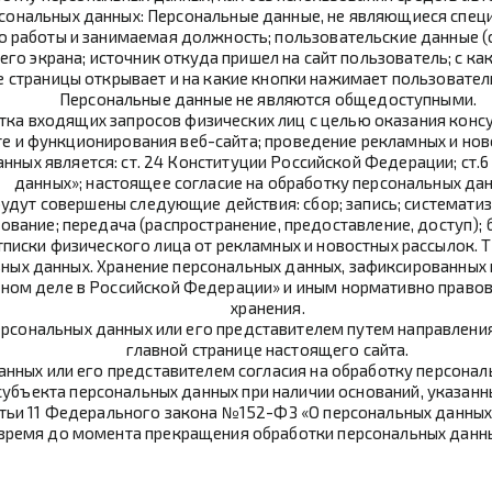
рсональных данных: Персональные данные, не являющиеся спец
о работы и занимаемая должность; пользовательские данные (св
его экрана; источник откуда пришел на сайт пользователь; с как
е страницы открывает и на какие кнопки нажимает пользователь
Персональные данные не являются общедоступными.
тка входящих запросов физических лиц с целью оказания консу
те и функционирования веб-сайта; проведение рекламных и нов
нных является: ст. 24 Конституции Российской Федерации; ст
данных»; настоящее согласие на обработку персональных да
дут совершены следующие действия: сбор; запись; систематиза
зование; передача (распространение, предоставление, доступ);
писки физического лица от рекламных и новостных рассылок. 
ьных данных. Хранение персональных данных, зафиксированных
м деле в Российской Федерации» и иным нормативно правовы
хранения.
рсональных данных или его представителем путем направления
главной странице настоящего сайта.
анных или его представителем согласия на обработку персона
бъекта персональных данных при наличии оснований, указанных в 
атьи 11 Федерального закона №152-ФЗ «О персональных данных» 
время до момента прекращения обработки персональных данных, 