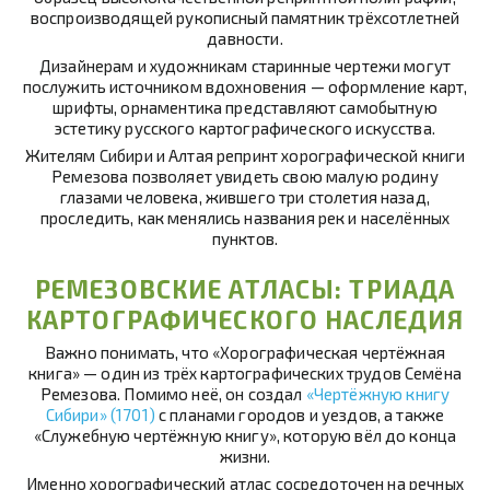
воспроизводящей рукописный памятник трёхсотлетней
давности.
Дизайнерам и художникам старинные чертежи могут
послужить источником вдохновения — оформление карт,
шрифты, орнаментика представляют самобытную
эстетику русского картографического искусства.
Жителям Сибири и Алтая репринт хорографической книги
Ремезова позволяет увидеть свою малую родину
глазами человека, жившего три столетия назад,
проследить, как менялись названия рек и населённых
пунктов.
РЕМЕЗОВСКИЕ АТЛАСЫ: ТРИАДА
КАРТОГРАФИЧЕСКОГО НАСЛЕДИЯ
Важно понимать, что «Хорографическая чертёжная
книга» — один из трёх картографических трудов Семёна
Ремезова. Помимо неё, он создал
«Чертёжную книгу
Сибири» (1701)
с планами городов и уездов, а также
«Служебную чертёжную книгу», которую вёл до конца
жизни.
Именно хорографический атлас сосредоточен на речных