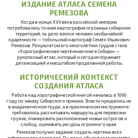
ИЗДАНИЕ АТЛАСА СЕМЕНА
РЕМЕЗОВА
Когда в конце XVII века российской империи
потребовалась точная картография огромных сибирских
территорий, за дело взялся человек необычайной
одарённости — тобольский картограф Семён Ульянович
Ремезов. Результатом его многолетних трудов стала
«Хорографическая чертёжная книга Сибири» —
рукописный атлас, который и сегодня поражает
детализацией и масштабом проделанной работы.
ИСТОРИЧЕСКИЙ КОНТЕКСТ
СОЗДАНИЯ АТЛАСА
Работа над хорографической книгой началась в 1696
году по заказу Сибирского приказа. Власти нуждались не
в академическом труде, а в практическом инструменте:
требовалось рассчитывать маршруты для перевозки
грузов, планировать расположение новых острогов и
слобод, оценивать ресурсы огромного края.
Ремезов получил задание создать чертежи всех
сибирских рек и городов. Он лично объездил множество