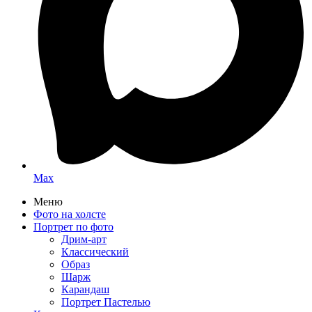
Max
Меню
Фото на холсте
Портрет по фото
Дрим-арт
Классический
Образ
Шарж
Карандаш
Портрет Пастелью